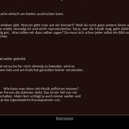
prache einfach am besten ausdrücken kann.
u erleben gibt. Warum geht man auf ein Konzert? Weil da noch ganz andere Sinne
 erlebt, einmalig ist und nicht reproduzierbar. Na ja, wer die Musik mag, geht dah
chtig gut... Was sollen wir dazu selber sagen? Da muss sich schon jeder selbst ein Bi
achen.
l weiter gedreht.
t versuche für mich stimmig zu beenden, wird es
einem Satz und am Ende hat garantiert keiner verstanden,
Wie kann man denn mit Musik aufhören müssen?
r Person die dahinter steht. Das ist ein Teil von mir
uschalten. Mein Herz schlägt ja auch immer weiter und
hat das irgendwelche Konsequenzen von
Impressum