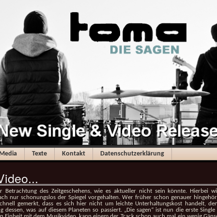
Media
Texte
Kontakt
Datenschutzerklärung
ideo...
r Betrachtung des Zeitgeschehens, wie es aktueller nicht sein könnte. Hierbei wir
ach nur schonungslos der Spiegel vorgehalten. Wer früher schon genauer hingehör
hnell gemerkt, dass es sich hier nicht um leichte Unterhaltungskost handelt, den
 dessen, was auf diesem Planeten so passiert. „Die sagen“ ist nun die erste Singl
in Einheit mit dem Musikvideo, kann einem der Track schon auch mal ein wenig Gäns