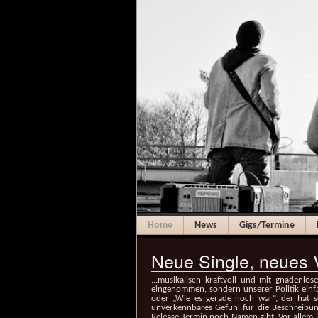
Navigation
Home
News
Gigs/Termine
überspringen
Neue Single, neues V
...
musikalisch kraftvoll und mit gnadenlose
eingenommen, sondern unserer Politik einf
oder „Wie es gerade noch war“, der hat sc
unverkennbares Gefühl für die Beschreibung
Release-Termin noch Namen gibt. Vor allem 