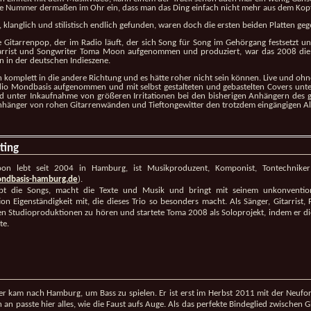
 die Nummer dermaßen im Ohr ein, dass man das Ding einfach nicht mehr aus dem Ko
ch, klanglich und stilistisch endlich gefunden, waren doch die ersten beiden Platten geg
he Gitarrenpop, der im Radio läuft, der sich Song für Song im Gehörgang festsetz
Gitarrist und Songwriter Toma Moon aufgenommen und produziert, war das 2008 di
en in der deutschen Indieszene.
nn komplett in die andere Richtung und es hätte roher nicht sein können. Live und oh
udio Mondbasis aufgenommen und mit selbst gestalteten und gebastelten Covers unte
d unter Inkaufnahme von größeren Irritationen bei den bisherigen Anhängern des gr
Anhänger von rohen Gitarrenwänden und Tieftongewitter den trotzdem eingängigen A
ting
n lebt seit 2004 in Hamburg, ist Musikproduzent, Komponist, Tontechnik
dbasis-hamburg.de
).
ibt die Songs, macht die Texte und Musik und bringt mit seinem unkonventione
ion Eigenständigkeit mit, die dieses Trio so besonders macht. Als Sänger, Gitarrist, P
en Studioproduktionen zu hören und startete Toma 2008 als Soloprojekt, indem er die 
te.
er kam nach Hamburg, um Bass zu spielen. Er ist erst im Herbst 2011 mit der Neu
 an passte hier alles, wie die Faust aufs Auge. Als das perfekte Bindeglied zwischen G