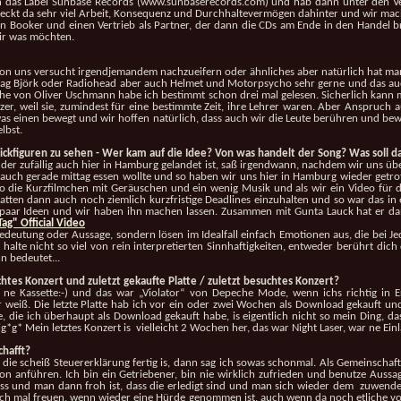
 das Label Sunbase Records (www.sunbaserecords.com) und hab dann unter den Vertr
teckt da sehr viel Arbeit, Konsequenz und Durchhaltevermögen dahinter und wir mache
Booker und einen Vertrieb als Partner, der dann die CDs am Ende in den Handel br
wir was möchten.
er von uns versucht irgendjemandem nachzueifern oder ähnliches aber natürlich hat ma
 mag Björk oder Radiohead aber auch Helmet und Motorpsycho sehr gerne und das auch
eihe von Oliver Uschmann habe ich bestimmt schon drei mal gelesen. Sicherlich kann m
, weil sie, zumindest für eine bestimmte Zeit, ihre Lehrer waren. Aber Anspruch auf
s, was einen bewegt und wir hoffen natürlich, dass auch wir die Leute berühren und 
lbst.
ickfiguren zu sehen - Wer kam auf die Idee? Von
was handelt der Song? Was soll d
, der zufällig auch hier in Hamburg gelandet ist, saß irgendwann, nachdem wir uns üb
auch gerade mittag essen wollte und so haben wir uns hier in Hamburg wieder getroff
die Kurzfilmchen mit Geräuschen und ein wenig Musik und als wir ein Video für die
tten dann auch noch ziemlich kurzfristige Deadlines einzuhalten und so war das in 
n paar Ideen und wir haben ihn machen lassen. Zusammen mit Gunta Lauck hat er da
ag" Official Video
edeutung oder Aussage, sondern lösen im Idealfall einfach Emotionen aus, die bei 
alte nicht so viel von rein interpretierten Sinnhaftigkeiten, entweder berührt dic
hn bedeutet...
htes Konzert und zuletzt gekaufte Platte / zuletzt
besuchtes Konzert?
h ne Kassette:-) und das war „Violator“ von Depeche Mode, wenn ichs richtig in 
weiß. Die letzte Platte hab ich vor ein oder zwei Wochen als Download gekauft und 
tte, die ich überhaupt als Download gekauft habe, is eigentlich nicht so mein Ding, 
g*g* Mein letztes Konzert is vielleicht 2 Wochen her, das war Night Laser, war ne Einl
hafft?
 die scheiß Steuererklärung fertig is, dann sag ich sowas schonmal. Als Gemeinschaf
on anführen. Ich bin ein Getriebener, bin nie wirklich zufrieden und benutze Aussag
uss und man dann froh ist, dass die erledigt sind und man sich wieder dem zuwende
infach mal freuen, wenn wieder eine Hürde genommen ist, auch wenn da noch etliche v