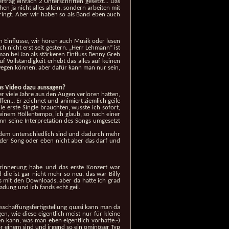
ag einfach 2 Unterschriften gesetzt... Das
n ja nicht alles allein, sondern arbeiten mit
ingt. Aber wir haben so als Band eben auch
n Einflüsse, wir hören auch Musik oder lesen
 nicht erst seit gestern. „Herr Lehmann“ ist
an bei Jan als stärkeren Einfluss Benny Greb
 Vollständigkeit erhebt das alles auf keinen
bewegen können, aber dafür kann man nur sein,
as Video dazu aussagen?
er viele Jahre aus den Augen verloren hatten,
en... Er zeichnet und animiert ziemlich geile
 erste Single brauchten, wusste ich sofort,
einem Höllentempo, ich glaub, so nach einer
nn seine Interpretation des Songs umgesetzt
Jedem unterschiedlich sind und dadurch mehr
h der Song oder eben nicht aber das darf und
Erinnerung habe und das erste Konzert war
die ist gar nicht mehr so neu, das war Billy
das mit den Downloads, aber da hatte ich grad
adung und ich fands echt geil.
tsschaffungsfertigstellung quasi kann man da
en, wie diese eigentlich meist nur für kleine
n kann, was man eben eigentlich vorhatte:-)
or einem sind und irgend so ein ominöser Typ