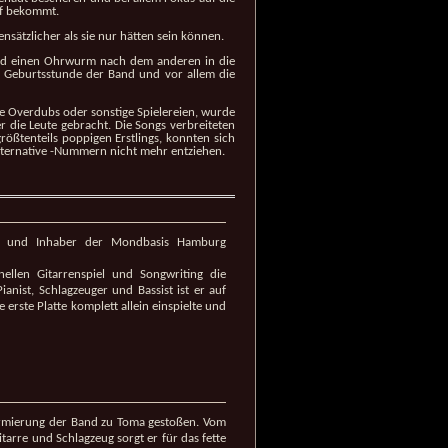
pf bekommt.
ensätzlicher als sie nur hätten sein können.
t und einen Ohrwurm nach dem anderen in die
e Geburtsstunde der Band und vor allem die
ne Overdubs oder sonstige Spielereien, wurde
r die Leute gebracht. Die Songs verbreiteten
ößtenteils poppigen Erstlings, konnten sich
lternative -Nummern nicht mehr entziehen.
er und Inhaber der Mondbasis Hamburg
llen Gitarrenspiel und Songwriting die
ianist, Schlagzeuger und Bassist ist er auf
erste Platte komplett allein einspielte und
formierung der Band zu Toma gestoßen. Vom
itarre und Schlagzeug sorgt er für das fette