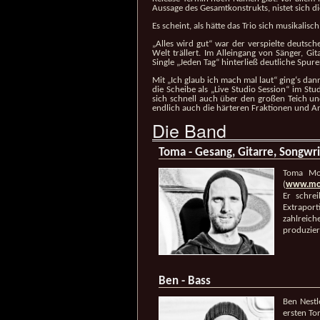
Aussage des Gesamtkonstrukts, nistet sich
Es scheint, als hätte das Trio sich musikalis
„Alles wird gut“ war der verspielte deutsc
Welt trällert. Im Alleingang von Sänger, 
Single „Jeden Tag“ hinterließ deutliche Spur
Mit „Ich glaub ich mach mal laut“ ging‘s da
die Scheibe als „Live Studio Session“ im St
sich schnell auch über den großen Teich un
endlich auch die härteren Fraktionen und 
Die Band
Toma - Gesang, Gitarre, Songwri
Toma Moo
(
www.mon
Er schre
Extraport
zahlreich
produzier
Ben - Bass
Ben Nestl
ersten Ton