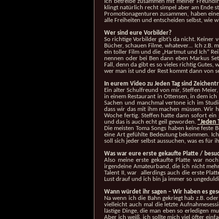
Ich betreibe zusammen mit meiner Freundin
klingt natürlich recht simpel aber am Ende s
Promotionagenturen zusammen, haben einen 
alle Freiheiten und entscheiden selbst, wie 
Wer sind eure Vorbilder?
So richtige Vorbilder gibt’s da nicht. Kein
Bücher, schauen Filme, whatever... Ich z.B.
ein toller Film und die „Hartmut und Ich“ R
nennen oder bei Ben dann eben Markus Setzer
Fall, denn da gibt es so vieles richtig Gute
wer man ist und der Rest kommt dann von se
In eurem Video zu Jeden Tag sind Zeichentr
Ein alter Schulfreund von mir, Steffen Meier
in einem Restaurant in Ottensen, in dem ich 
Sachen und manchmal vertone ich im Studio 
dass wir das mit ihm machen müssen. Wir ha
Woche fertig. Steffen hatte dann sofort ei
und das is auch echt geil geworden.
"Jeden T
Die meisten Toma Songs haben keine feste B
eine Art gefühlte Bedeutung bekommen. Ich h
soll sich jeder selbst aussuchen, was es für i
Was war eure erste gekaufte Platte / besuc
Also meine erste gekaufte Platte war noc
irgendeine Amateurband, die ich nicht mehr 
Talent II, war allerdings auch die erste Pla
Lust drauf und ich bin ja immer so ungeduldi
Wann würdet ihr sagen – Wir haben es gesc
Na wenn ich die Bahn gekriegt hab z.B. oder
vielleicht auch mal die letzte Aufnahmesessi
lästige Dinge, die man eben so erledigen m
Aber ich weiß, ich sollte mich viel öfter e