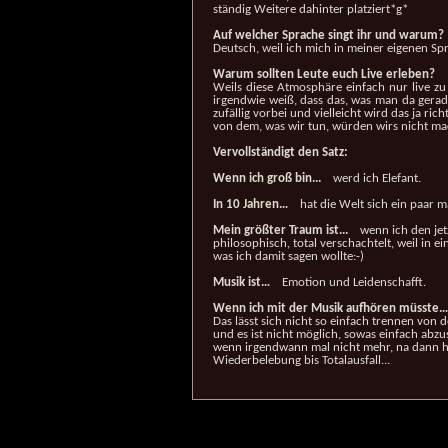
ständig Weitere dahinter platziert*g*
Auf welcher Sprache singt ihr und warum?
Deutsch, weil ich mich in meiner eigenen S
Warum sollten Leute euch Live erleben?
Weils diese Atmosphäre einfach nur live z
irgendwie weiß, dass das, was man da gerade
zufällig vorbei und vielleicht wird das ja ri
von dem, was wir tun, würden wirs nicht m
Vervollständigt den Satz:
Wenn ich groß bin...
werd ich Elefant.
In 10 Jahren…
hat die Welt sich ein paar ma
Mein größter Traum ist...
wenn ich den jetz
philosophisch, total verschachtelt, weil in 
was ich damit sagen wollte:-)
Musik ist…
Emotion und Leidenschafft.
Wenn ich mit der Musik aufhören müsste…
Das lässt sich nicht so einfach trennen von de
und es ist nicht möglich, sowas einfach abz
wenn irgendwann mal nicht mehr, na dann 
Wiederbelebung bis Totalausfall...