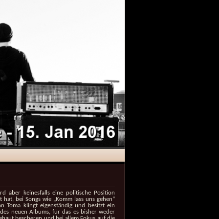
d aber keinesfalls eine politische Position
t hat, bei Songs wie „Komm lass uns gehen“
n Toma klingt eigenständig und besitzt ein
e des neuen Albums, für das es bisher weder
ehaut bescheren und bei allem Fokus auf die