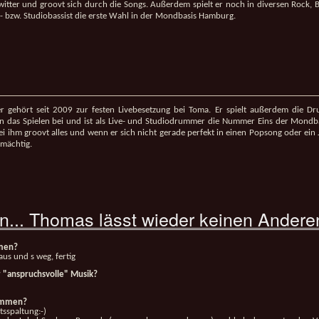
witter und groovt sich durch die Songs. Außerdem spielt er noch in diversen Rock,
ive- bzw. Studiobassist die erste Wahl in der Mondbasis Hamburg.
r gehört seit 2009 zur festen Livebesetzung bei Toma. Er spielt außerdem die Dr
das Spielen bei und ist als Live- und Studiodrummer die Nummer Eins der Mondba
Bei ihm groovt alles und wenn er sich nicht gerade perfekt in einen Popsong oder ein J
mächtig.
n... Thomas lässt wieder keinen Ander
mmen?
raus und s weg, fertig
für "anspruchsvolle" Musik?
kommen?
tsspaltung:-)